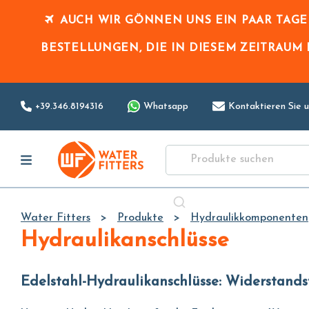
AUCH WIR GÖNNEN UNS EIN PAAR TAG
BESTELLUNGEN, DIE IN DIESEM ZEITRAUM
+39.346.8194316
Whatsapp
Kontaktieren Sie u
Water Fitters
Produkte
Hydraulikkomponenten
Hydraulikanschlüsse
Edelstahl-Hydraulikanschlüsse: Widerstand