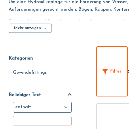
Um eine Hydraulikanlage für die Förderung von Wasser, D
Anforderungen gerecht werden. Bögen, Kappen, Kontermut
Es ist wichtig, auf Produkte zurückgreifen zu können, 
Mehr anzeigen
Zuverlässigkeitsanforderungen erfüllen. In diesem Sinne b
nämlich für Korrosionsbeständigkeit, Langlebigkeit und 
Kategorien
Filter
Gewindefittings
Beliebiger Text
enthält