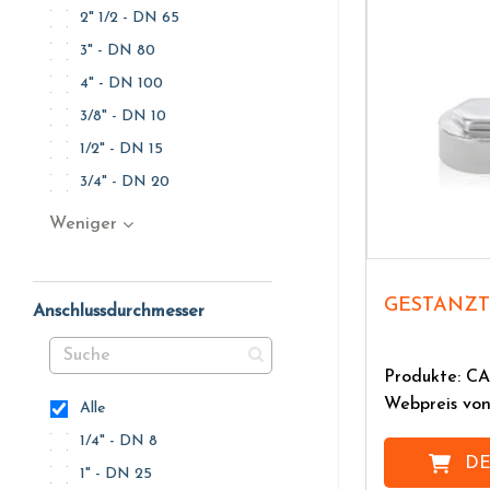
2" 1/2 - DN 65
3" - DN 80
4" - DN 100
3/8" - DN 10
1/2" - DN 15
3/4" - DN 20
Weniger
GESTANZ
Anschlussdurchmesser
Produkte: 
Webpreis vo
Alle
1/4" - DN 8
DE
1" - DN 25