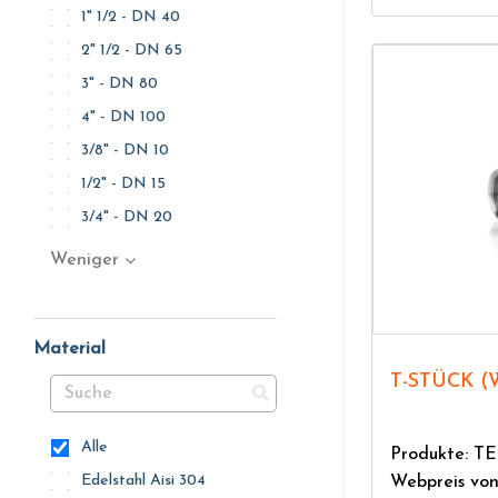
1" 1/2 - DN 40
2" 1/2 - DN 65
3" - DN 80
4" - DN 100
3/8" - DN 10
1/2" - DN 15
3/4" - DN 20
Weniger
Material
T-STÜCK 
Alle
Produkte: 
Edelstahl Aisi 304
Webpreis vo