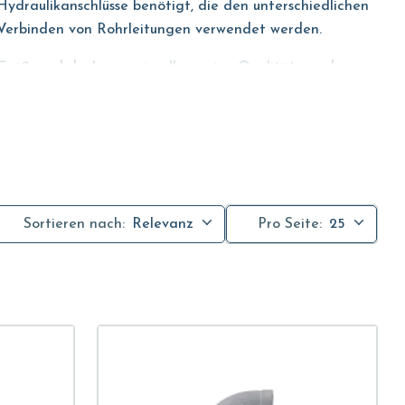
Hydraulikanschlüsse benötigt, die den unterschiedlichen
m Verbinden von Rohrleitungen verwendet werden.
n Größen abdecken sowie allgemeine Qualitäts- und
04 als auch Aisi 316, zahlreiche Vorteile. Edelstahl steht
Sortieren nach:
Relevanz
Pro Seite:
25