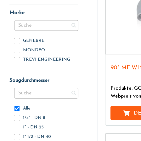
Marke
GENEBRE
MONDEO
TREVI ENGINEERING
90° MF-W
Saugdurchmesser
Produkte: 
Webpreis vo
Alle
DE
1/4" - DN 8
1" - DN 25
1" 1/2 - DN 40