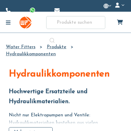
Skip to
Main
Content
Water Fitters
Produkte
Hydraulikkomponenten
Hydraulikkomponenten
Hochwertige Ersatzteile und
Hydraulikmaterialien.
Nicht nur Elektropumpen und Ventile:
Hydraulikmaterialien bestehen aus vielen
Komponenten, die eine wesentliche Rolle innerhalb