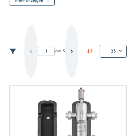
Mehr anzeigen
eines hydraulischen oder thermohydraulischen
Systems spielen.
Hydraulikfilter
,
Membrantanks
,
Kollektoren für Druckerhöhungsgruppen
,
Kollektoren
für Heizanlagen
,
Wassermesserkollektoren
,
Flansche
,
Manometer
müssen sorgfältig ausgewählt werden,
indem ihre Zuverlässigkeit und Funktionalität
von
5
25
bewertet werden. Von den Materialien bis zu den
Konstruktionstechnologien weist jedes Teil Stärken
auf, die die Leistung und Langlebigkeit einer
Anlage beeinflussen.
Die Wahl der am besten geeigneten
Hydraulikkomponenten, die den Anforderungen des
Planers und Installateurs entsprechen, wird daher
erleichtert, wenn man auf eine Auswahl von
Modellen zurückgreifen kann, die die höchsten
Qualitätsstandards erfüllen.