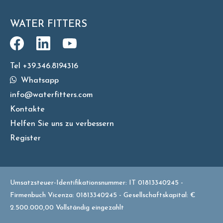
WATER FITTERS
Tel +39.346.8194316
Whatsapp
info@waterfitters.com
Kontakte
Helfen Sie uns zu verbessern
Register
Umsatzsteuer-Identifikationsnummer: IT 01813340245 -
Firmenbuch Vicenza: 01813340245 - Gesellschaftskapital: €
2.500.000,00 Vollständig eingezahlt