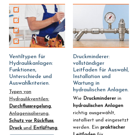
Ventiltypen für
Druckminderer:
Hydraulikanlagen:
vollständiger
Funktionen,
Leitfaden für Auswahl,
Unterschiede und
Installation und
Auswahlkriterien.
Wartung in
hydraulischen Anlagen.
Typen von
Wie
Druckminderer
in
Hydraulikventilen:
hydraulischen Anlagen
Durchflussregelung
,
richtig ausgewählt,
Anlagenisolierung,
installiert und eingesetzt
Schutz vor Rückfluss
,
werden. Ein
praktischer
Druck
und
Entlüftung
.
Leitfaden
für