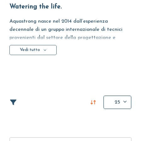
Watering the life.
Aquastrong nasce nel 2014 dall’esperienza
decennale di un gruppo internazionale di tecnici
provenienti dal settore della progettazione e
produzione delle
pompe idrauliche
. L'azienda offre
Vedi tutto
una gamma ampia di prodotti che uniscono
esperienza tecnica e produttiva italiana con la
forza e la competitività delle più importanti unità
produttive cinesi. Il risultato di questa fusione è
l'offerta di un eccellente rapporto qualità/prezzo.
L'azienda ha una vocazione internazionale ed è
25
presente direttamente o tramite distributori in oltre
80 paesi.