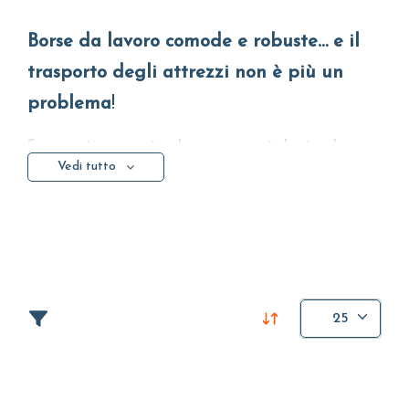
Borse da lavoro comode e robuste… e il
trasporto degli attrezzi non è più un
problema
!
Scomparti per gestire lo spazio, pratiche tasche
Vedi tutto
multiple, cerniere robuste, ergonomicità… ecco
l’identikit della perfetta borsa da lavoro.
25