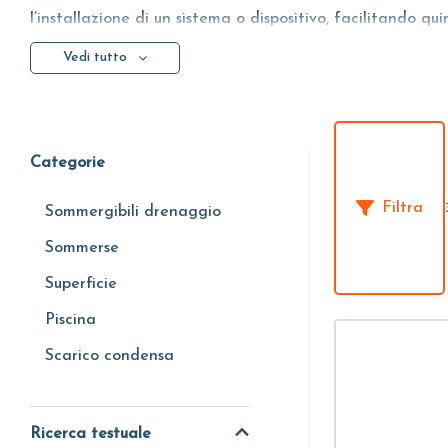
l’installazione di un sistema o dispositivo, facilitando q
Vedi tutto
Nella grande famiglia dei componenti per pompe trovi
comando e controllo
e i
Modulatori per il flusso dell’acq
Se consideriamo, invece, le pompe a immersione ecco c
staffe di sostegno per pozzi
, per connettere gli elementi
Categorie
Filtra
Sommergibili drenaggio
Sommerse
Superficie
Piscina
Scarico condensa
Ricerca testuale