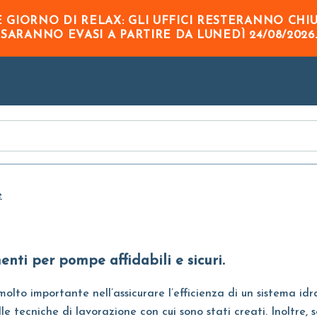
Skip to
GIORNO DI RELAX: GLI UFFICI RESTERANNO CHI
Main
O
SARANNO EVASI A PARTIRE DA
LUNEDÌ 24/08/2026
Content
e
nti per pompe affidabili e sicuri.
lto importante nell’assicurare l’efficienza di un sistema idra
alle tecniche di lavorazione con cui sono stati creati. Inoltr