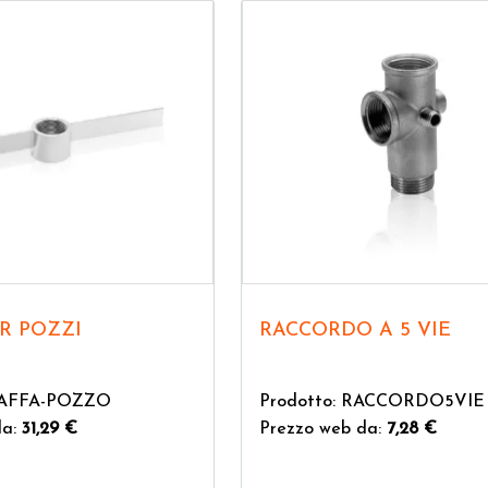
ER POZZI
RACCORDO A 5 VIE
STAFFA-POZZO
Prodotto: RACCORDO5VIE
da:
31,29 €
Prezzo web da:
7,28 €