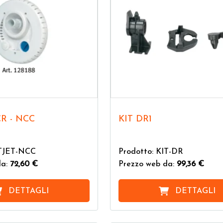
CR - NCC
KIT DR1
ITJET-NCC
Prodotto: KIT-DR
da:
72,60 €
Prezzo web da:
99,36 €
DETTAGLI
DETTAGLI