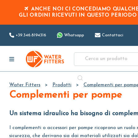
ANCHE NOI CI CONCEDIAMO QUALCHE 
GLI ORDINI RICEVUTI IN QUESTO PERIOD
+39.346.8194316
Whatsapp
Contattaci
Water Fitters
Prodotti
Complementi per pomp
Complementi per pompe
Un sistema idraulico ha bisogno di compleme
I complementi o accessori per pompe ricoprono un ruolo mo
sicurezza, che derivano sia dai materiali utilizzati sia d