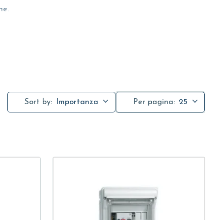
ne.
ppi di pressurizzazione
. Altri accessori sono i
Quadri di
er il
nuoto controcorrente
.
ate
, come elemento di ancoraggio ai cavi di discesa, o le
a.
Sort by:
Importanza
Per pagina:
25