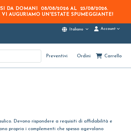
USI DA DOMANI
08/08/2026
AL
23/08/2026
.
. VI AUGURIAMO UN'ESTATE SPUMEGGIANTE!
Account
Italiano
Preventivi
Ordini
Carrello
ulico. Devono rispondere a requisiti di affidabilità e
e, sono proprio i complementi che spesso agevolano