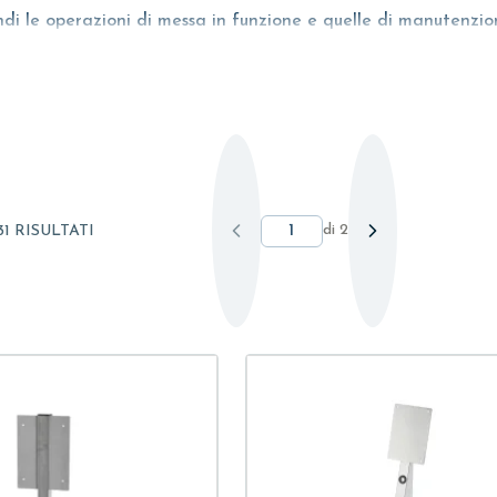
uindi le operazioni di messa in funzione e quelle di manutenzio
amo i
raccordi
, ma anche i
supporti per l’assemblaggio dei gru
ua
, quest’ultimi utilizzati ad esempio nelle
Pompe da piscina
p
he tra i complementi non possono mancare le
tubazioni filett
 idraulici di superficie con le tubazioni della pompa sommers
di
2
31 RISULTATI