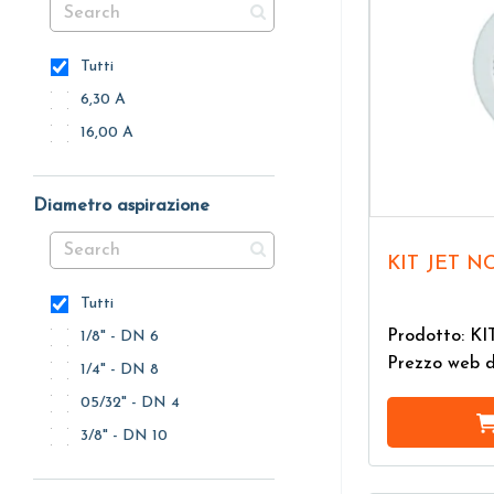
Tutti
6,30 A
16,00 A
Diametro aspirazione
KIT JET N
Tutti
Prodotto: K
1/8" - DN 6
Prezzo web 
1/4" - DN 8
05/32" - DN 4
3/8" - DN 10