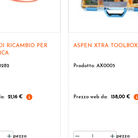
ASPEN XTRA TOOLBOX
ICA
1282
Prodotto: AX0005
a:
21,16 €
Prezzo web da:
138,00 €
pezzo
pezzo