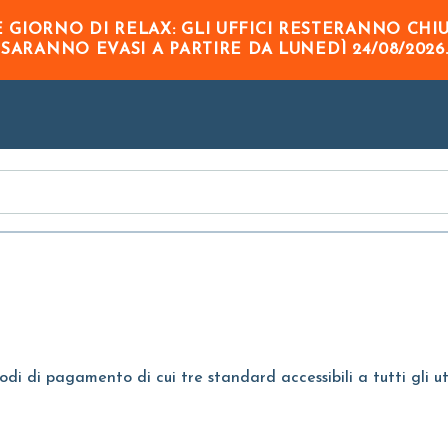
Skip to
GIORNO DI RELAX: GLI UFFICI RESTERANNO CHI
Main
O
SARANNO EVASI A PARTIRE DA
LUNEDÌ 24/08/2026
Content
todi di pagamento di cui tre standard accessibili a tutti gli u