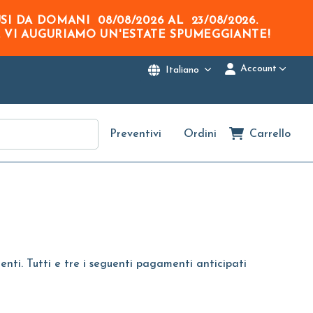
USI DA DOMANI
08/08/2026
AL
23/08/2026
.
. VI AUGURIAMO UN'ESTATE SPUMEGGIANTE!
Account
Italiano
Preventivi
Ordini
Carrello
tenti. Tutti e tre i seguenti pagamenti anticipati