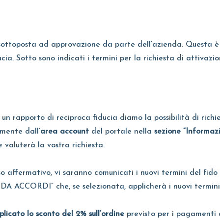
ottoposta ad approvazione da parte dell’azienda. Questa è att
cia. Sotto sono indicati i termini per la richiesta di attivazi
to un rapporto di reciproca fiducia diamo la possibilità di r
mente dall’
area account
del portale nella
sezione “Informazi
e valuterà la vostra richiesta.
so affermativo, vi saranno comunicati i nuovi termini del fid
ACCORDI” che, se selezionata, applicherà i nuovi termini
licato lo sconto del 2% sull’ordine
previsto per i pagamenti a