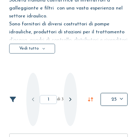
Società italiana costruttrice di interruttori a
galleggiante e filtri con una vasta esperienza nel
settore idraulico.
Sono fornitori di diversi costruttori di pompe
idrauliche, produttori di stazioni per il trattamento
d’acqua, quadri di controllo, distributori e rivenditori
di materiale idraulico. L'azienda mira a soddisfare il
Vedi tutto
cliente con prodotti di assoluta qualità e
affidabilità
totalmente Made in Italy
.
L'Azienda è certificata
ISO 9001:2015
, i prodotti
sono certificati
TUV, EX, EAC, ACS
.
di
3
25