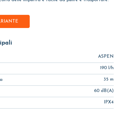
colta delle impurità è facile da pulire e trasportare.
ARIANTE
ipali
ASPEN
190 l/h
35 m
ta
60 dB(A)
IPX4