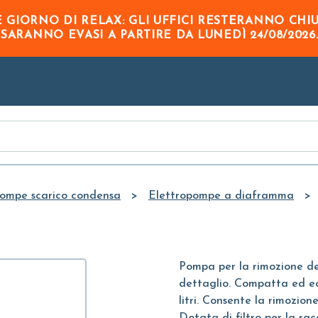
Skip to
GIORNO DI RELAX: GLI UFFICI RESTERANNO CHI
Main
O
SARANNO EVASI A PARTIRE DA
LUNEDÌ 24/08/2026
Content
ompe scarico condensa
Elettropompe a diaframma
Pompa per la rimozione de
dettaglio. Compatta ed e
litri. Consente la rimozio