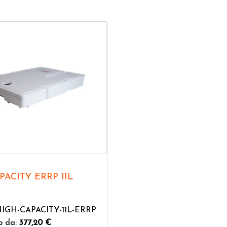
PACITY ERRP 11L
HIGH-CAPACITY-11L-ERRP
b da:
377,20 €