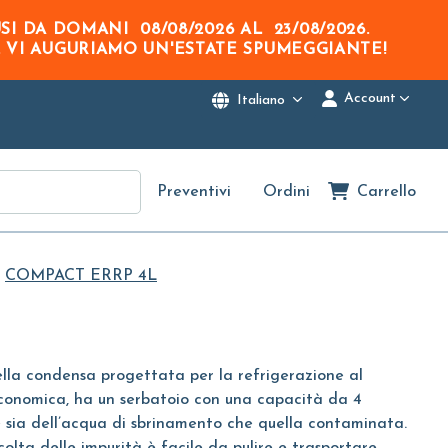
USI DA DOMANI
08/08/2026
AL
23/08/2026
.
. VI AUGURIAMO UN'ESTATE SPUMEGGIANTE!
Account
Italiano
Preventivi
Ordini
Carrello
COMPACT ERRP 4L
lla condensa progettata per la refrigerazione al
conomica, ha un serbatoio con una capacità da 4
ne sia dell’acqua di sbrinamento che quella contaminata.