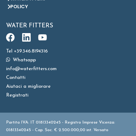
POLICY
WATER FITTERS
Tel +39.346.8194316
Whatsapp
info@waterfitters.com
Contatti
Aiutaci a migliorare
Registrati
Partita IVA: IT 01813340245 - Registro Imprese Vicenza:
01813340245 - Cap. Soc. € 2.500.000,00 int. Versato