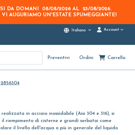
USI DA DOMANI
08/08/2026
AL
23/08/2026
.
. VI AUGURIAMO UN'ESTATE SPUMEGGIANTE!
Account
Italiano
Preventivi
Ordini
Carrello
2856304
,
realizzata in acciaio inossidabile (Aisi 304 e 316), si
r il riempimento di cisterne e grandi serbatoi come
lare il livello dell'acqua o più in generale del liquido