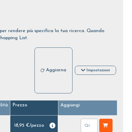
i per rendere più specifica la tua ricerca. Quando
Shopping List.
Aggiorna
Impostazioni
lità
Prezzo
Aggiungi
18,95 €
/
pezzo