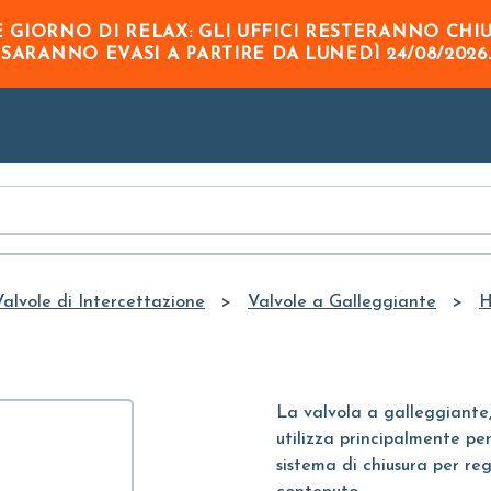
Skip to
GIORNO DI RELAX: GLI UFFICI RESTERANNO CHI
Main
O
SARANNO EVASI A PARTIRE DA
LUNEDÌ 24/08/2026
Content
Valvole di Intercettazione
Valvole a Galleggiante
H
La valvola a galleggiante
utilizza principalmente pe
sistema di chiusura per rego