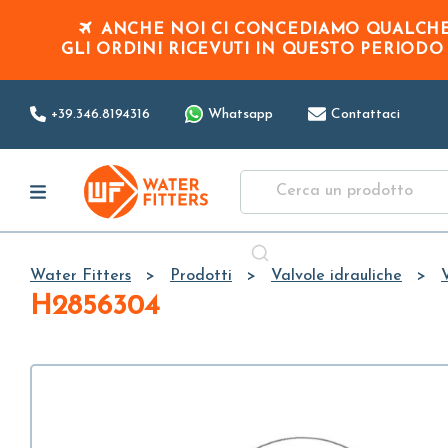
ANCHE NOI CI CONCEDIAMO QUALCHE 
GLI ORDINI RICEVUTI IN QUESTO PERIOD
+39.346.8194316
Whatsapp
Contattaci
Water Fitters
Prodotti
Valvole idrauliche
H2856304