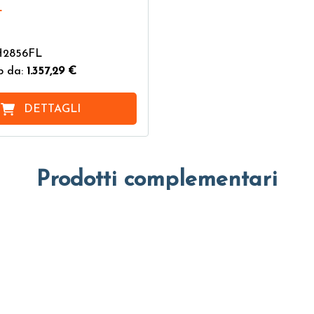
L
H2856FL
b da:
1.357,29 €
DETTAGLI
Prodotti complementari