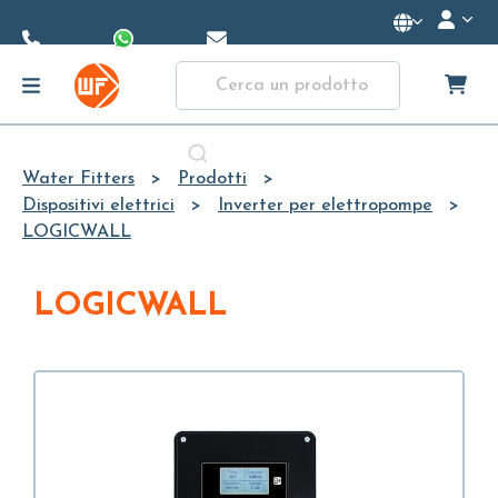
Skip to
Main
Content
Water Fitters
Prodotti
Dispositivi elettrici
Inverter per elettropompe
LOGICWALL
LOGICWALL