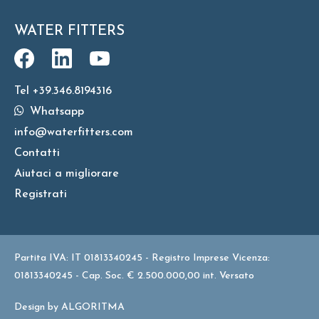
WATER FITTERS
Tel +39.346.8194316
Whatsapp
info@waterfitters.com
Contatti
Aiutaci a migliorare
Registrati
Partita IVA: IT 01813340245 - Registro Imprese Vicenza:
01813340245 - Cap. Soc. € 2.500.000,00 int. Versato
Design by
ALGORITMA