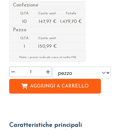
Confezione
Q.TÀ
Costo unit.
Totale
10
147,97 €
1.479,70 €
Pezzo
Q.TÀ
Costo unit.
1
150,99 €
Nota: i prezzi indicati sono al netto IVA
AGGIUNGI A
CARRELLO
Caratteristiche principali