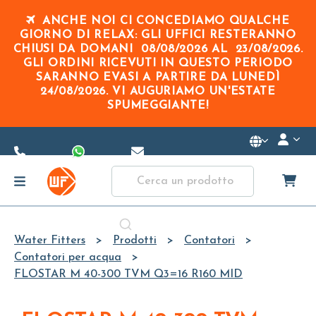
Skip to
ANCHE NOI CI CONCEDIAMO QUALCHE
Main
GIORNO DI RELAX: GLI UFFICI RESTERANNO
Content
CHIUSI DA DOMANI
08/08/2026
AL
23/08/2026
.
GLI ORDINI RICEVUTI IN QUESTO PERIODO
SARANNO EVASI A PARTIRE DA
LUNEDÌ
24/08/2026
. VI AUGURIAMO UN'ESTATE
SPUMEGGIANTE!
Water Fitters
Prodotti
Contatori
Contatori per acqua
FLOSTAR M 40-300 TVM Q3=16 R160 MID