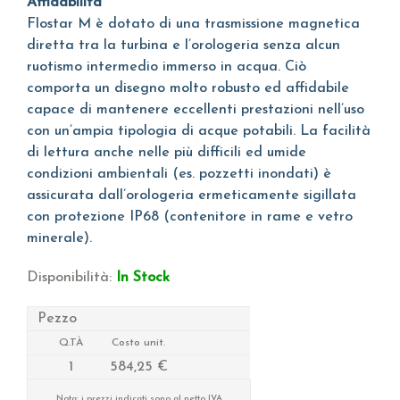
Affidabilità
Flostar M è dotato di una trasmissione magnetica
diretta tra la turbina e l’orologeria senza alcun
ruotismo intermedio immerso in acqua. Ciò
comporta un disegno molto robusto ed affidabile
capace di mantenere eccellenti prestazioni nell’uso
con un’ampia tipologia di acque potabili. La facilità
di lettura anche nelle più difficili ed umide
condizioni ambientali (es. pozzetti inondati) è
assicurata dall’orologeria ermeticamente sigillata
con protezione IP68 (contenitore in rame e vetro
minerale).
Disponibilità:
In Stock
Pezzo
Q.TÀ
Costo unit.
1
584,25 €
Nota: i prezzi indicati sono al netto IVA