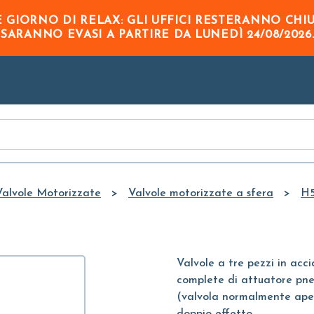
Skip to
GIORNO DI RELAX: GLI UFFICI RESTERANNO CHI
Main
O
SARANNO EVASI A PARTIRE DA
LUNEDÌ 24/08/2026
Content
Valvole Motorizzate
Valvole motorizzate a sfera
H
Valvole a tre pezzi in a
complete di attuatore pne
(valvola normalmente ape