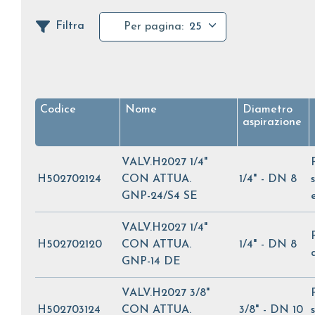
Filtra
Per pagina:
25
Codice
Nome
Diametro
aspirazione
VALV.H2027 1/4"
H502702124
CON ATTUA.
1/4" - DN 8
GNP-24/S4 SE
VALV.H2027 1/4"
H502702120
CON ATTUA.
1/4" - DN 8
GNP-14 DE
VALV.H2027 3/8"
H502703124
CON ATTUA.
3/8" - DN 10