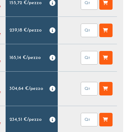
155,72 €
/
pezzo
e
239,18 €
/
pezzo
e
165,14 €
/
pezzo
e
304,64 €
/
pezzo
e
234,51 €
/
pezzo
e