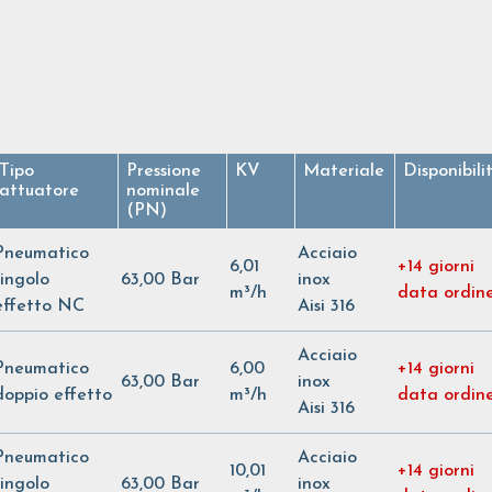
Tipo
Pressione
KV
Materiale
Disponibili
attuatore
nominale
(PN)
Pneumatico
Acciaio
6,01
+14 giorni
singolo
63,00 Bar
inox
m³/h
data ordin
effetto NC
Aisi 316
Acciaio
Pneumatico
6,00
+14 giorni
63,00 Bar
inox
doppio effetto
m³/h
data ordin
Aisi 316
Pneumatico
Acciaio
10,01
+14 giorni
singolo
63,00 Bar
inox