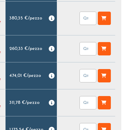
380,35 €
/
pezzo
e
260,33 €
/
pezzo
e
474,01 €
/
pezzo
e
311,78 €
/
pezzo
e
1.175,54 €
/
pezzo