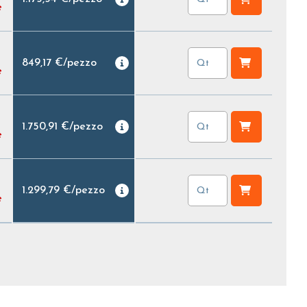
e
849,17 €
/
pezzo
e
1.750,91 €
/
pezzo
e
1.299,79 €
/
pezzo
e