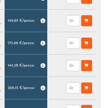
e
142,65 €
/
pezzo
e
175,66 €
/
pezzo
e
144,38 €
/
pezzo
e
226,15 €
/
pezzo
e