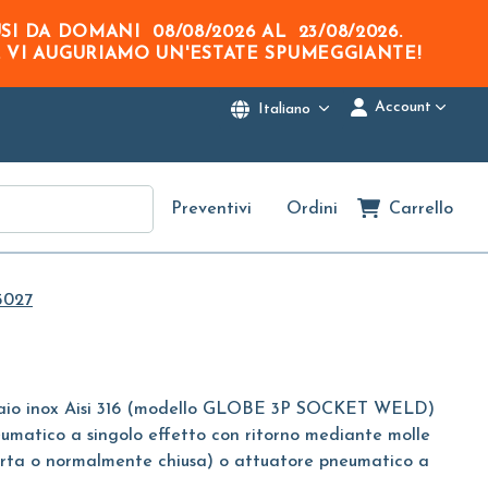
USI DA DOMANI
08/08/2026
AL
23/08/2026
.
. VI AUGURIAMO UN'ESTATE SPUMEGGIANTE!
Account
Italiano
Preventivi
Ordini
Carrello
5027
cciaio inox Aisi 316 (modello GLOBE 3P SOCKET WELD)
umatico a singolo effetto con ritorno mediante molle
rta o normalmente chiusa) o attuatore pneumatico a