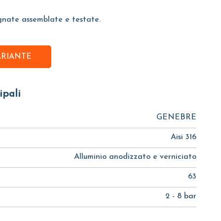
gnate assemblate e testate.
ARIANTE
ipali
GENEBRE
Aisi 316
Alluminio anodizzato e verniciato
63
2 - 8 bar