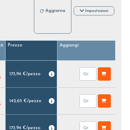
Aggiorna
Impostazioni
tà
Prezzo
Aggiungi
173,94 €
/
pezzo
e
142,65 €
/
pezzo
e
173,94 €
/
pezzo