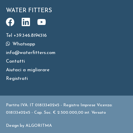
WATER FITTERS
Tel +39.346.8194316
Whatsapp
info@waterfitters.com
Contatti
Aiutaci a migliorare
Registrati
Partita IVA: IT 01813340245 - Registro Imprese Vicenza:
01813340245 - Cap. Soc. € 2.500.000,00 int. Versato
Design by
ALGORITMA