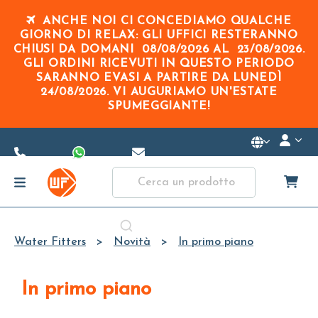
Skip to
ANCHE NOI CI CONCEDIAMO QUALCHE
Main
GIORNO DI RELAX: GLI UFFICI RESTERANNO
Content
CHIUSI DA DOMANI
08/08/2026
AL
23/08/2026
.
GLI ORDINI RICEVUTI IN QUESTO PERIODO
SARANNO EVASI A PARTIRE DA
LUNEDÌ
24/08/2026
. VI AUGURIAMO UN'ESTATE
SPUMEGGIANTE!
Water Fitters
Novità
In primo piano
In primo piano