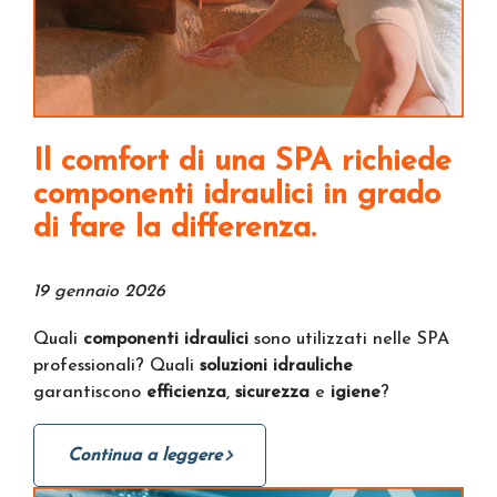
Il comfort di una SPA richiede
componenti idraulici in grado
di fare la differenza.
19 gennaio 2026
Quali
componenti idraulici
sono utilizzati nelle SPA
professionali? Quali
soluzioni idrauliche
garantiscono
efficienza
,
sicurezza
e
igiene
?
Continua a leggere