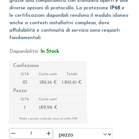
grazie alla compatibilità con standard aperti e alle
diverse opzioni di protocollo. La protezione
IP68
e
le certificazioni disponibili rendono il modulo idoneo
anche a contesti installativi complessi, dove
affidabilità e continuità di servizio sono requisiti
fondamentali.
Disponibilità:
In Stock
Confezione
Q.TÀ
Costo unit.
Totale
10
186,16 €
1.861,61 €
Pezzo
Q.TÀ
Costo unit.
1
189,96 €
Nota: i prezzi indicati sono al netto IVA