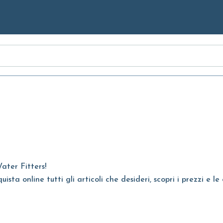
Skip to
Main
Content
ater Fitters!
ta online tutti gli articoli che desideri, scopri i prezzi e le 