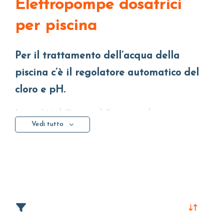
Elettropompe dosatrici
per piscina
Per il trattamento dell’acqua della
piscina c’è il regolatore automatico del
cloro e pH.
La qualità dell’acqua della piscina deve essere
Vedi tutto
costantemente monitorata
ed è per questo che un
regolatore automatico rappresenta un indiscusso
vantaggio.
Per nuotate in totale sicurezza, l’
elettropompa
dosatrice per piscina
mantiene il pH a livelli ottimali
e aggiusta il
dosaggio del cloro in maniera
automatica
.