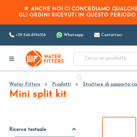
ANCHE NOI CI CONCEDIAMO QUALCHE 
GLI ORDINI RICEVUTI IN QUESTO PERIOD
+39.346.8194316
Whatsapp
Contattaci
Water Fitters
Prodotti
Strutture di supporto ca
Mini split kit
Ricerca testuale