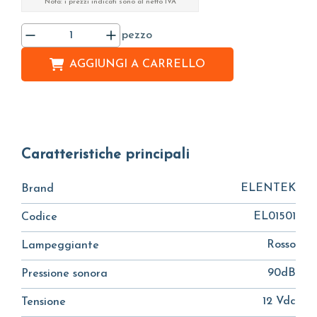
Nota: i prezzi indicati sono al netto IVA
pezzo
AGGIUNGI A
CARRELLO
Caratteristiche principali
ELENTEK
Brand
EL01501
Codice
Rosso
Lampeggiante
90dB
Pressione sonora
12 Vdc
Tensione