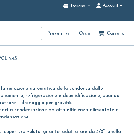
Account
Italiano
Preventivi
Ordini
Carrello
VCL 24S
 la rimozione automatica della condensa dalle
ionamento, refrigerazione e deumidificazione, quando
fruttare il drenaggio per gravità.
fornaci a condensazione ad alta efficienza alimentate a
condensazione.
o, copertura voluta, girante, adattatore da 3/8", anello