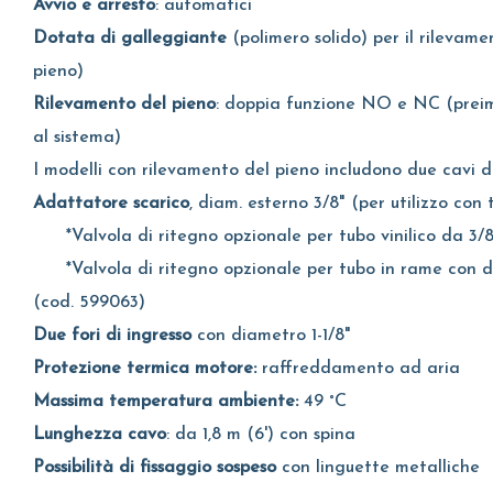
Avvio e arresto
: automatici
Dotata di galleggiante
(polimero solido) per il rilevamen
pieno)
Rilevamento del pieno
: doppia funzione NO e NC (preim
al sistema)
I modelli con rilevamento del pieno includono due cavi 
Adattatore scarico
, diam. esterno 3/8" (per utilizzo con 
*Valvola di ritegno opzionale per tubo vinilico da 3/8"
*Valvola di ritegno opzionale per tubo in rame con d
(cod. 599063)
Due fori di ingresso
con diametro 1-1/8"
Protezione termica motore:
raffreddamento ad aria
Massima temperatura ambiente:
49 °C
Lunghezza cavo
: da 1,8 m (6') con spina
Possibilità di fissaggio sospeso
con linguette metalliche