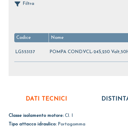
Filtra
Codice
Nome
LG553137
POMPA COND.VCL-24S,230 Volt,50
DATI TECNICI
DISTINT
Classe isolamento motore:
Cl. I
Tipo attacco idraulico:
Portagomma