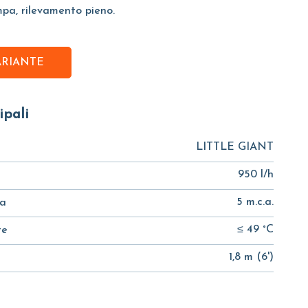
mpa, rilevamento pieno.
ARIANTE
ipali
LITTLE GIANT
950 l/h
5 m.c.a.
ta
≤ 49 °C
te
1,8 m (6')