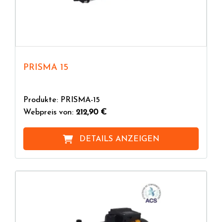
dem Starten eine starke Turbulenz in der internen
Flüssigkeit und einen Unterdruck in der
Ansaugleitung, der die Luft in die Pumpe zieht. Die
angesaugte Luft vermischt sich mit der sich
bewegenden Flüssigkeit im Pumpengehäuse, trennt
PRISMA 15
sich aufgrund ihres geringeren Gewichts und wird
über die Druckleitung ausgestoßen. Zu diesem
Zeitpunkt ist die Pumpe angesaugt und funktioniert
Produkte: PRISMA-15
wie eine Kreiselpumpe.
Webpreis von:
212,90 €
Bei selbstansaugenden Oberflächen-Elektropumpen
DETAILS ANZEIGEN
verhindert das Rückschlagventil das Entleeren der
Pumpe beim Stillstand, sodass es nicht erforderlich
ist, das Pumpengehäuse vor jedem Start zu füllen.