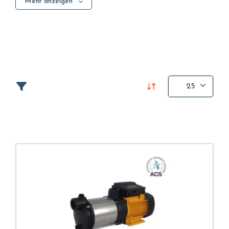
Mehr anzeigen
Tauchpumpen dadurch, dass sie nicht im
Flüssigkeitsmedium arbeiten. Stattdessen wird die
Flüssigkeit über eine Leitung angesaugt und dann
durch die vom Laufrad erzeugte Zentrifugalkraft
bewegt.
Oberflächenpumpen können unter oder über dem
25
Flüssigkeitsniveau installiert werden: Im ersten Fall
befinden sie sich auf einem niedrigeren Niveau als
die zu fördernde Flüssigkeit, sodass die Schwerkraft
genutzt werden kann, um die Flüssigkeit in die
Pumpe zu leiten. Im zweiten Fall, wenn sich die
Pumpe auf einem höheren Niveau als die Flüssigkeit
befindet, muss sie in der Lage sein, sich selbst
anzusaugen.
Vor dem Start wird das Pumpengehäuse mit Wasser
gefüllt; auf diese Weise erzeugt das Laufrad nach