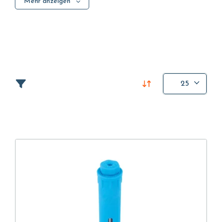
Mehr anzeigen
oder eines Fluids in einem Brunnen, einem Tank oder
einem anderen Behälter messen und so den
ordnungsgemäßen Betrieb von Hydraulikpumpen,
Ventilen und Alarmsystemen gewährleisten.
25