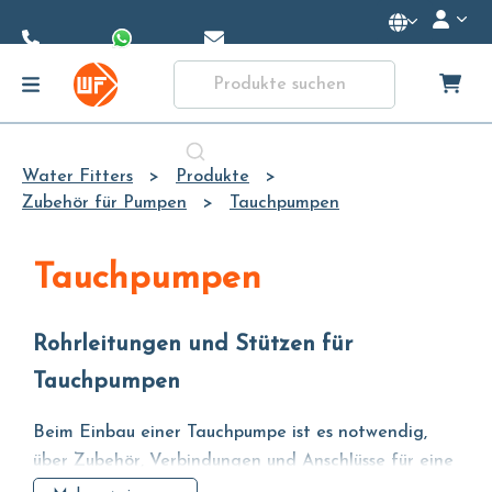
Skip to
Main
Content
Water Fitters
Produkte
Zubehör für Pumpen
Tauchpumpen
Tauchpumpen
Rohrleitungen und Stützen für
Tauchpumpen
Beim Einbau einer Tauchpumpe ist es notwendig,
über Zubehör, Verbindungen und Anschlüsse für eine
sichere Installation zu verfügen.