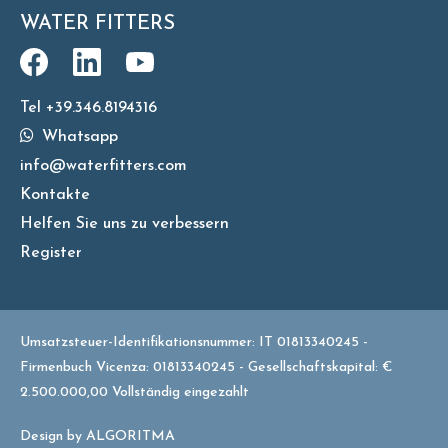
WATER FITTERS
Tel +39.346.8194316
Whatsapp
info@waterfitters.com
Kontakte
Helfen Sie uns zu verbessern
Register
Umsatzsteuer-Identifikationsnummer: IT 01813340245 -
Firmenbuch Vicenza: 01813340245 - Gesellschaftskapital: €
2.500.000,00 Vollständig eingezahlt
Design by
ALGORITMA