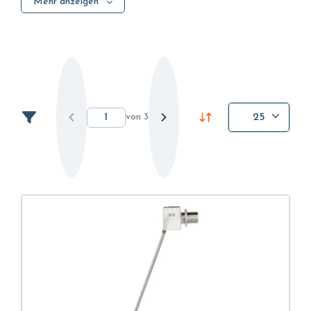
Mehr anzeigen
Absperrventile ermöglichen das Stoppen und
Starten des Flusses des Fluids. Diese Art von
Vorrichtung muss maximale Sicherheit beim Öffnen
und Schließen des Flusses gewährleisten, dank einer
perfekten Abdichtung und minimalen
Druckverlusten, um den vom System geforderten
von
3
25
Durchfluss zu gewährleisten.
Verschiedene Arten von Absperrventilen.
Je nach Art des beweglichen Absperrkörpers werden
die Absperrventile in verschiedene Kategorien
unterteilt:
Kugelhähne
Schieberventile
Nadelventile
Schwimmerventile