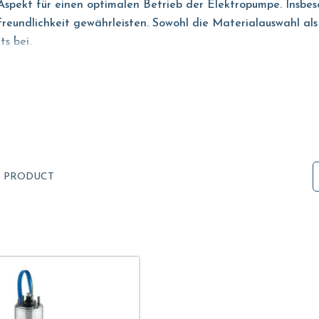
 Aspekt für einen optimalen Betrieb der Elektropumpe. Insb
reundlichkeit gewährleisten. Sowohl die Materialauswahl als
s bei.
 die Verwendung von Edelstahl oder Kohlenstoffstahl einen 
nd Installateuren die Arbeit zu erleichtern, folgen die Mo
1
PRODUCT