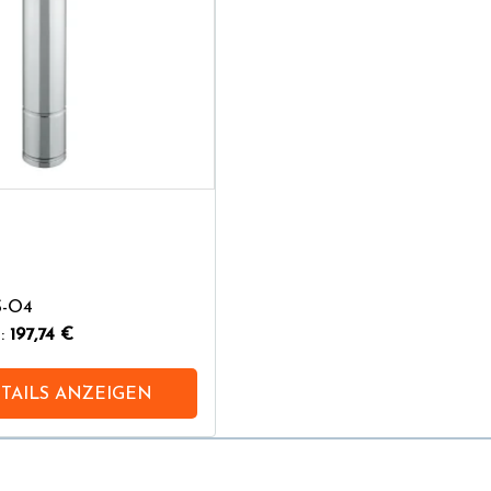
S-O4
n:
197,74 €
TAILS ANZEIGEN