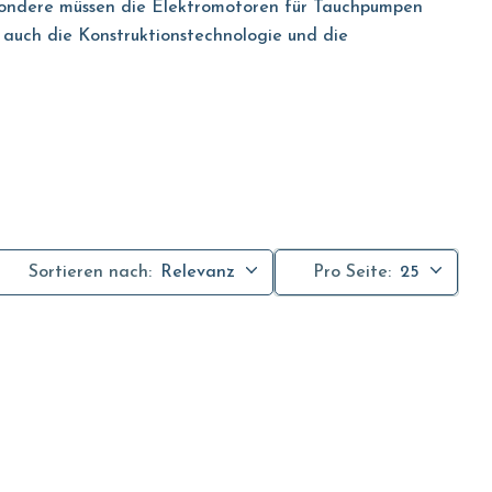
esondere müssen die Elektromotoren für Tauchpumpen
 auch die Konstruktionstechnologie und die
unbestrittenen Mehrwert in Bezug auf Leistung,
toren dem NEMA-Standard (der die vordere Flansch des
Sortieren nach:
Relevanz
Pro Seite:
25