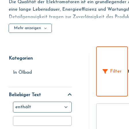
Die Qualität der Elektromotoren ist ein grundlegender
eine lange Lebensdauer, Energieeffizienz und Wartungsf
Detailgenauigkeit tragen zur Zuverlässigkeit des Produkt
Mehr anzeigen
Bei Elektromotoren für Tauchpumpen stellt insbesondere
Korrosionsbeständigkeit und Hygiene dar. Um Planern u
Motors in Zoll angibt).
Kategorien
Filter
In Ölbad
Beliebiger Text
enthält