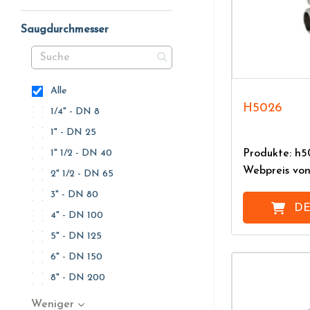
Saugdurchmesser
Alle
H5026
1/4" - DN 8
1" - DN 25
Produkte: h5
1" 1/2 - DN 40
Webpreis vo
2" 1/2 - DN 65
3" - DN 80
DE
4" - DN 100
5" - DN 125
6" - DN 150
8" - DN 200
Weniger