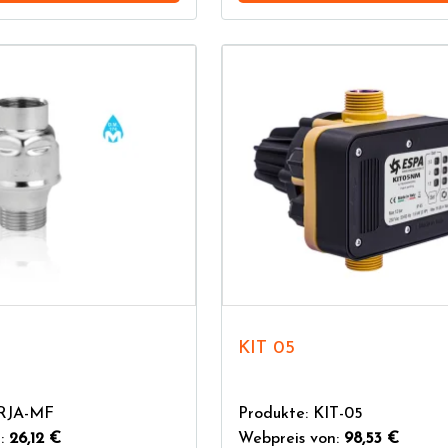
KIT 05
DRJA-MF
Produkte: KIT-05
n:
26,12 €
Webpreis von:
98,53 €