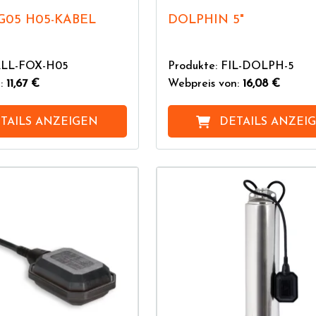
G05 H05-KABEL
DOLPHIN 5"
ALL-FOX-H05
Produkte: FIL-DOLPH-5
n:
11,67 €
Webpreis von:
16,08 €
TAILS ANZEIGEN
DETAILS ANZEI