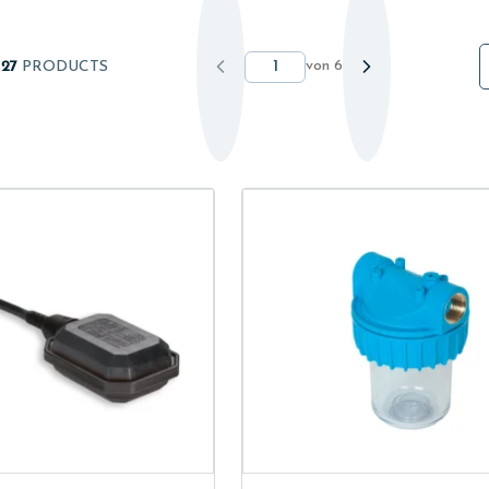
von
6
127
PRODUCTS