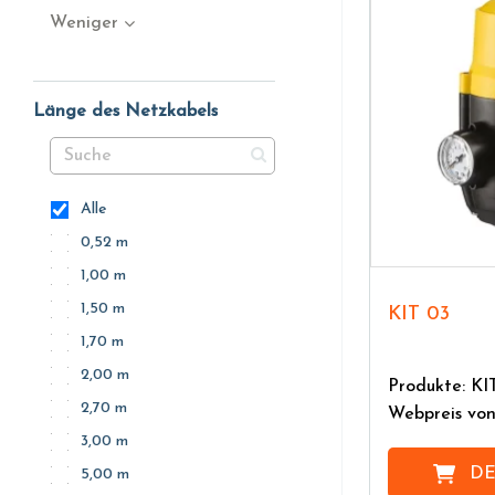
Weniger
Länge des Netzkabels
Alle
0,52 m
1,00 m
1,50 m
KIT 03
1,70 m
2,00 m
Produkte: KI
2,70 m
Webpreis vo
3,00 m
DE
5,00 m