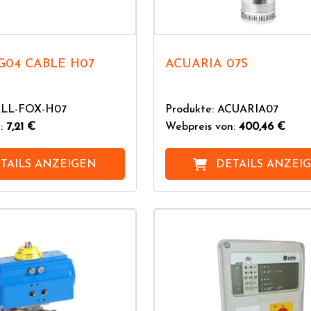
G04 CABLE H07
ACUARIA 07S
ALL-FOX-H07
Produkte: ACUARIA07
n:
7,21 €
Webpreis von:
400,46 €
TAILS ANZEIGEN
DETAILS ANZEI