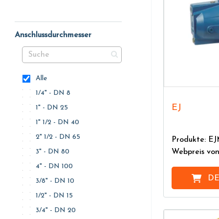
Anschlussdurchmesser
Alle
1/4" - DN 8
EJ
1" - DN 25
1" 1/2 - DN 40
2" 1/2 - DN 65
Produkte: E
Webpreis vo
3" - DN 80
4" - DN 100
DE
3/8" - DN 10
1/2" - DN 15
3/4" - DN 20