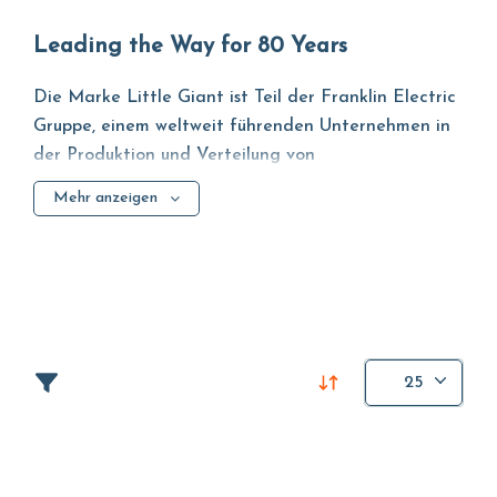
Leading the Way for 80 Years
Die Marke Little Giant ist Teil der Franklin Electric
Gruppe, einem weltweit führenden Unternehmen in
der Produktion und Verteilung von
Flüssigkeitstransportsystemen. Little Giant steht seit
Mehr anzeigen
über 80 Jahren für Qualität und Effizienz im
Bereich der Tauchpumpen, Entwässerungs- und
Kondensatpumpen, Schwimmbadpumpen,
Sumpfpumpen, Abwasserpumpen und Klärgruben.
Das Unternehmen ist in den
Bereichen Wohnbau
,
Landwirtschaft
,
Gewerbe-Industrie
und Solar tätig.
25