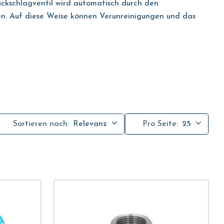
Rückschlagventil wird automatisch durch den
ßen. Auf diese Weise können Verunreinigungen und das
tionaler Fluss erforderlich ist. Zum Beispiel gibt es
ür Luft, die es dem Druckluft ermöglichen, nur in eine
gen Ausführung. Es gibt verschiedene Modelle, die sich
Sortieren nach:
Relevanz
Pro Seite:
25
keiten und der Umgebung, in der die Ventile installiert