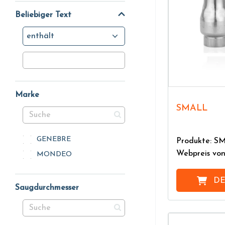
sind, kann zwischen Edelstahl 304 und 316, Messing, Gus
Beliebiger Text
enthält
Marke
SMALL
GENEBRE
Produkte: S
Webpreis vo
MONDEO
DE
Saugdurchmesser