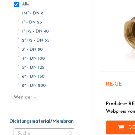
Alle
1/4" - DN 8
1" - DN 25
1" 1/2 - DN 40
2" 1/2 - DN 65
3" - DN 80
4" - DN 100
5" - DN 125
6" - DN 150
RE-GE
8" - DN 200
Weniger
Produkte: R
Webpreis vo
Dichtungsmaterial/Membran
DE