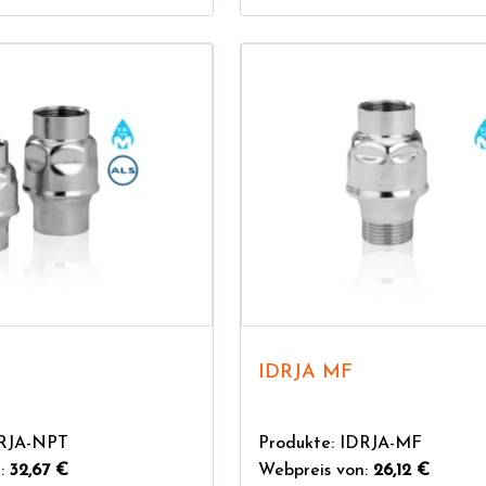
IDRJA MF
DRJA-NPT
Produkte: IDRJA-MF
n:
32,67 €
Webpreis von:
26,12 €