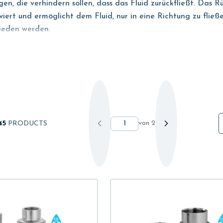
en, die verhindern sollen, dass das Fluid zurückfließt. Das 
iert und ermöglicht dem Fluid, nur in eine Richtung zu flie
ieden werden.
ndungen im Wohn- und Industriebereich, bei denen ein unidirek
n Überlastungsereignissen schützen, oder Rückschlagventile f
len Modellen erhältlich ist
assen, gibt es das Rückschlagventil nicht nur in einer einzi
von
2
45
PRODUCTS
zu. Je nach Anwendung, also der Art der geförderten Flüssig