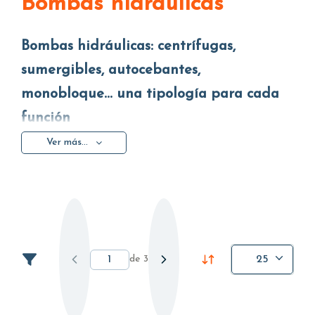
Bombas hidráulicas
Bombas hidráulicas: centrífugas,
sumergibles, autocebantes,
monobloque... una tipología para cada
función
Ver más...
Las aplicaciones de la bomba hidráulica son
múltiples, ya que existen muchas situaciones en las
que es necesario recurrir a un dispositivo para
garantizar el suministro de agua y su circulación.
Ya sea para extraer agua de un pozo o hacerla
circular por tuberías, para regar un terreno o
de
3
25
purificar una piscina, una bomba es indispensable. Y
los ejemplos podrían ser infinitos, ya sea que se
piense en usos civiles o en instalaciones industriales