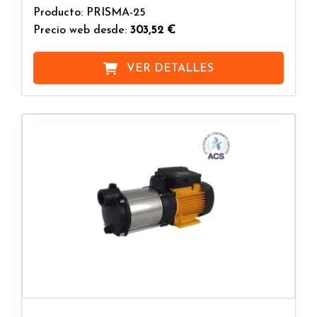
Producto: PRISMA-25
Los principales parámetros a tener en cuenta para
Precio web desde:
303,52 €
dimensionar una bomba son el caudal y la altura
manométrica. El caudal indica la cantidad de agua
VER DETALLES
que la bomba puede mover en una unidad de
tiempo determinada, la altura manométrica indica
el desnivel que el agua puede superar gracias a la
acción de la bomba. Otro parámetro importante es
el rendimiento, que corresponde a la relación entre
la potencia suministrada y la potencia realmente
utilizada. La curva de rendimiento de la bomba
presenta un punto máximo que corresponde al
caudal ideal de esa bomba. Por eso es fundamental
un correcto dimensionamiento de la máquina, de
modo que pueda funcionar cerca del punto de
máxima eficiencia.