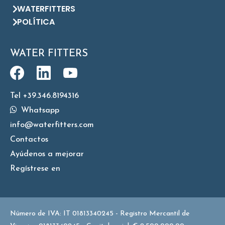
WATERFITTERS
POLÍTICA
WATER FITTERS
Tel +39.346.8194316
Whatsapp
info@waterfitters.com
Contactos
Ayúdenos a mejorar
Regístrese en
Número de IVA: IT 01813340245 - Registro Mercantil de