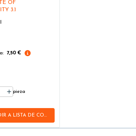
Y 3.1
I
a:
7,50 €
pieza
IR A
LISTA DE COMPRAS