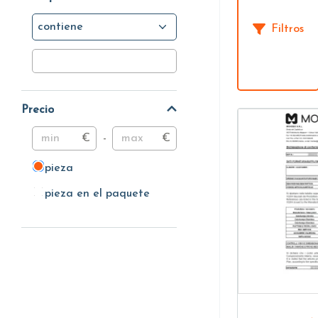
contiene
Filtros
Precio
€
-
€
pieza
pieza
pieza en el paquete
pieza en el paquete