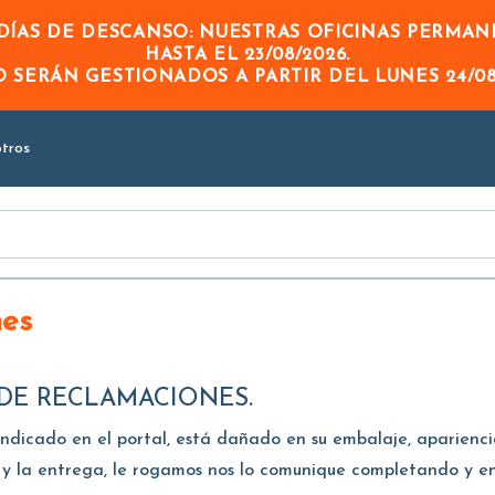
Skip to
ÍAS DE DESCANSO: NUESTRAS OFICINAS PERMA
Main
HASTA EL
23/08/2026
.
Content
DO
SERÁN GESTIONADOS A PARTIR DEL
LUNES 24/08
tros
nes
N DE RECLAMACIONES.
indicado en el portal, está dañado en su embalaje, aparienc
 y la entrega, le rogamos nos lo comunique completando y en