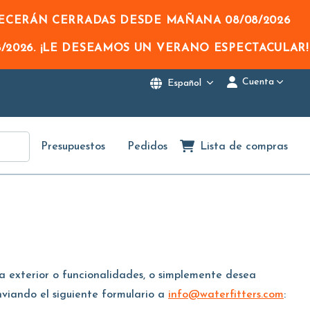
NECERÁN CERRADAS DESDE MAÑANA
08/08/2026
/2026
. ¡LE DESEAMOS UN VERANO ESPECTACULAR!
Cuenta
Español
Presupuestos
Pedidos
Lista de compras
ia exterior o funcionalidades, o simplemente desea
viando el siguiente formulario a
info@waterfitters.com
: