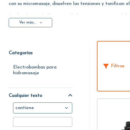
con su micromasaje, disuelven las tensiones y tonifican 
Las bombas sopladoras para hidromasaje son en realidad 
Ver más...
elegir la bomba, para un correcto dimensionamiento, es 
Además, si se elige una bomba de velocidad variable, se
Categorías
Filtros
Electrobombas para
hidromasaje
Cualquier texto
contiene