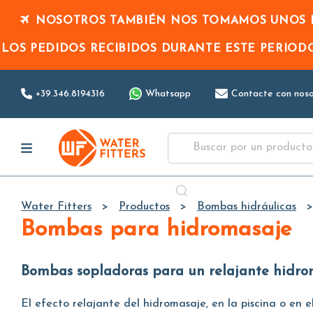
NOSOTROS TAMBIÉN NOS TOMAMOS UNOS D
LOS PEDIDOS RECIBIDOS DURANTE ESTE PERIO
+39.346.8194316
Whatsapp
Contacte con noso
Water Fitters
Productos
Bombas hidráulicas
Bombas para hidromasaje
Bombas sopladoras para un relajante hidro
El efecto relajante del hidromasaje, en la piscina o en el