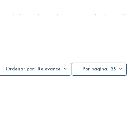
, la filtran y la devuelven a través de los chorros. Al
Ordenar por:
Relevance
Por página:
25