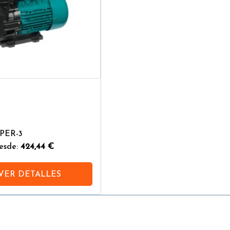
IPER-3
esde:
424,44 €
VER DETALLES