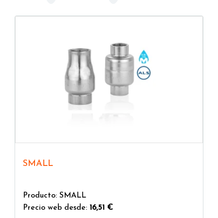
válvulas de seguridad
v
álvulas motorizadas
Tipos de válvulas hidráulicas: ¿cuál elegir?
Las válvulas también se
clasifican según la forma
del obturador
, es decir, del componente móvil del
dispositivo que, con su movimiento, determina el
control del flujo. Así se habla de
válvulas de bola, de
mariposa, de globo, de compuerta, de clapeta, de
aguja, de esfera, de doble disco, de resorte y
batiente, de flotador
. Cada uno de estos tipos
presenta características constructivas que lo hacen
adecuado para una función específica.
SMALL
También es posible elegir entre válvulas de
diferentes materiales, como
acero inoxidable,
bronce, latón o plástico
; en este caso también es
Producto: SMALL
Precio web desde:
16,51 €
importante considerar la aplicación y las