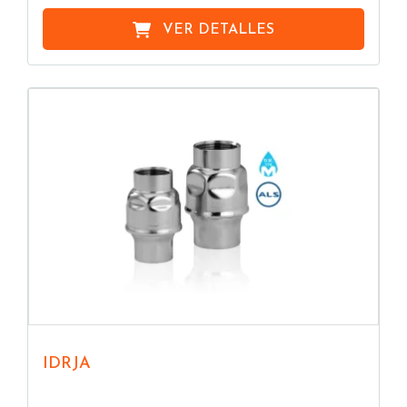
características del fluido transportado por el
sistema.
VER DETALLES
Finalmente, las válvulas pueden ser
accionadas
manualmente o pueden ser
válvulas motorizadas
. En
este caso, la activación se realiza, por ejemplo, a
través de
actuadores eléctricos o neumáticos
.
Cómo las válvulas hidráulicas contribuyen al
ahorro energético
Cada válvula se caracteriza por un
coeficiente de
flujo (Kv)
que mide el caudal de agua que la
atraviesa a una presión diferencial de 1 bar entre la
entrada y la salida.
Es un valor muy importante
para dimensionar correctamente la válvula y para
evaluar la pérdida de carga localizada en la
IDRJA
válvula
. A igual caudal, se deben preferir
válvulas
hidráulicas con un Kv elevado, ya que son capaces