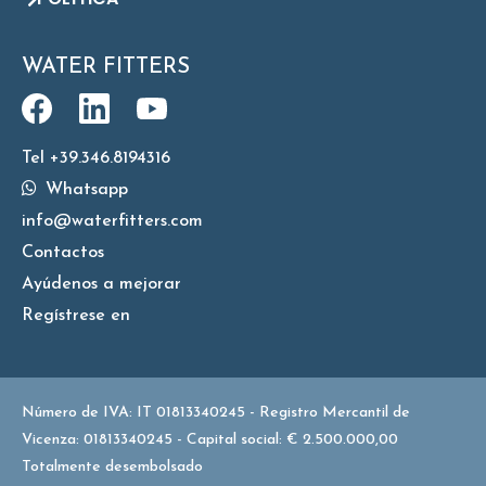
WATER FITTERS
Tel +39.346.8194316
Whatsapp
info@waterfitters.com
Contactos
Ayúdenos a mejorar
Regístrese en
Número de IVA: IT 01813340245 - Registro Mercantil de
Vicenza: 01813340245 - Capital social: € 2.500.000,00
Totalmente desembolsado