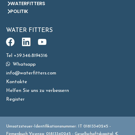
WATERFITTERS
POLITIK
WATER FITTERS
Tel +39.346.8194316
Whatsapp
info@waterfitters.com
Kontakte
Helfen Sie uns zu verbessern
Register
Umsatzsteuer-Identifikationsnummer: IT 01813340245 -
Firmenbuch Vicenza: 01813340245 - Gesellschaftskapital: €