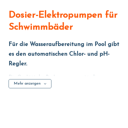
Dosier-Elektropumpen für
Schwimmbäder
Für die Wasseraufbereitung im Pool gibt
es den automatischen Chlor- und pH-
Regler.
Die Qualität des Poolwassers muss ständig
Mehr anzeigen
überwacht werden, weshalb ein automatischer
Regler einen unbestreitbaren Vorteil darstellt.
Für sicheres Schwimmen hält die Dosier-
Elektropumpe für Schwimmbäder den pH-Wert auf
optimalen Werten und passt die Chlordosierung
automatisch an.