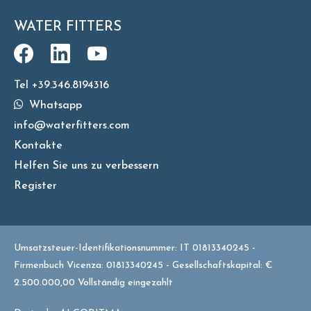
WATER FITTERS
Tel +39.346.8194316
Whatsapp
info@waterfitters.com
Kontakte
Helfen Sie uns zu verbessern
Register
Umsatzsteuer-Identifikationsnummer: IT 01813340245 -
Firmenbuch Vicenza: 01813340245 - Gesellschaftskapital: €
2.500.000,00 Vollständig eingezahlt