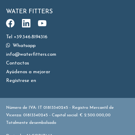
WATER FITTERS
Tel +39.346.8194316
Whatsapp
info@waterfitters.com
Contactos
Ayúdenos a mejorar
Regístrese en
Número de IVA: IT 01813340245 - Registro Mercantil de
Vicenza: 01813340245 - Capital social: € 2.500.000,00
Totalmente desembolsado