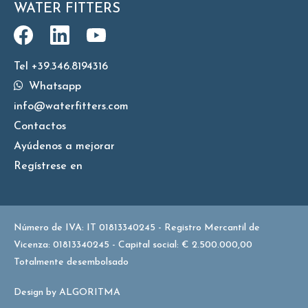
WATER FITTERS
Tel +39.346.8194316
Whatsapp
info@waterfitters.com
Contactos
Ayúdenos a mejorar
Regístrese en
Número de IVA: IT 01813340245 - Registro Mercantil de
Vicenza: 01813340245 - Capital social: € 2.500.000,00
Totalmente desembolsado
Design by
ALGORITMA