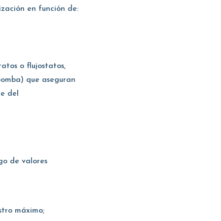
ización en función de:
atos o flujostatos,
 bomba) que aseguran
e del
go de valores
istro máximo;