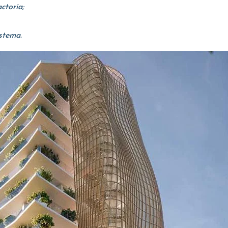
ctoria;
stema.