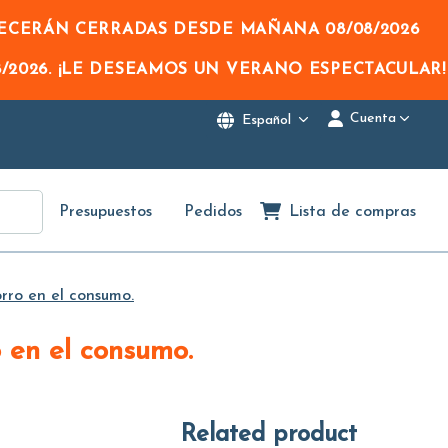
NECERÁN CERRADAS DESDE MAÑANA
08/08/2026
/2026
. ¡LE DESEAMOS UN VERANO ESPECTACULAR!
Cuenta
Español
Presupuestos
Pedidos
Lista de compras
rro en el consumo.
 en el consumo.
Related product