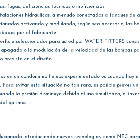
 fugas, deficiencias técnicas o ineficiencias.
instalaciones hidráulicas, a menudo conectados a tanques d
ionados activando y modulando, según sea necesario, las bo
obados por el fabricante.
perficie seleccionados para usted por WATER FITTERS consis
o, apagado o la modulación de la velocidad de las bombas pa
 previsto en el diseño.
mos en un condominio hemos experimentado es cuando hay u
. Para evitar esta situación no tan rara, es posible prever u
ndo la presión disminuye debido al uso simultáneo, el inver
dal óptimos.
olucionado introduciendo nuevas tecnologías, como NFC para