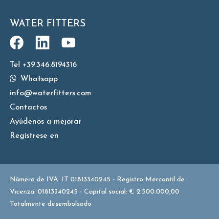
WATER FITTERS
Tel +39.346.8194316
Whatsapp
info@waterfitters.com
Contactos
Ayúdenos a mejorar
Regístrese en
Número de IVA: IT 01813340245 - Registro Mercantil de
Vicenza: 01813340245 - Capital social: € 2.500.000,00
Totalmente desembolsado