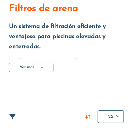
Filtros de arena
Un sistema de filtración eficiente y
ventajoso para piscinas elevadas y
enterradas.
Los filtros de arena son una solución especialmente
Ver más...
ventajosa para una filtración eficiente de la piscina.
Los filtros de arena funcionan por gravedad: el
agua conducida a los filtros por la bomba atraviesa
la capa filtrante para ser luego devuelta a la
piscina, libre de impurezas en suspensión. Este
sistema se puede utilizar para todos los modelos de
piscinas elevadas y es muy fácil de instalar.
25
Otra ventaja importante es que los filtros de arena