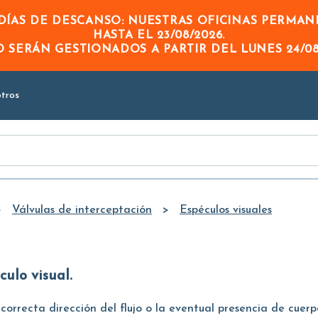
Skip to
ÍAS DE DESCANSO: NUESTRAS OFICINAS PERMA
Main
HASTA EL
23/08/2026
.
Content
DO
SERÁN GESTIONADOS A PARTIR DEL
LUNES 24/08
tros
Válvulas de interceptación
Espéculos visuales
culo visual
.
a correcta dirección del flujo o la eventual presencia de cue