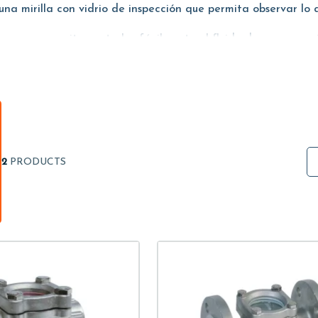
 una mirilla con vidrio de inspección que permita observar lo 
anques, permite controlar fácilmente el fluido de paso y reg
ta resistencia a la corrosión; además, la versión con conexi
2
PRODUCTS