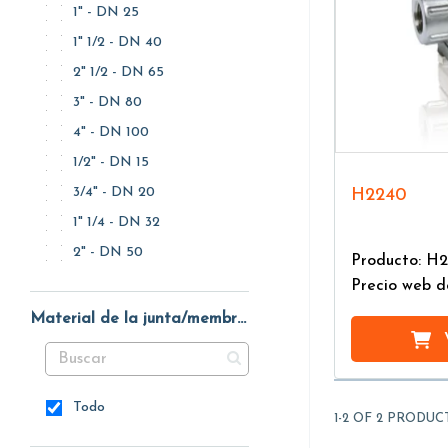
1" - DN 25
1" 1/2 - DN 40
2" 1/2 - DN 65
3" - DN 80
4" - DN 100
1/2" - DN 15
3/4" - DN 20
H2240
1" 1/4 - DN 32
2" - DN 50
Producto: H
Precio web d
Material de la junta/membrana
Todo
1-2 OF 2 PRODUC