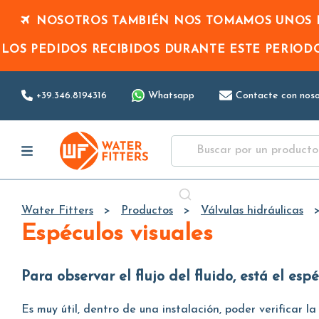
NOSOTROS TAMBIÉN NOS TOMAMOS UNOS D
LOS PEDIDOS RECIBIDOS DURANTE ESTE PERIO
+39.346.8194316
Whatsapp
Contacte con noso
Water Fitters
Productos
Válvulas hidráulicas
Espéculos visuales
Para observar el flujo del fluido, está
e
l espé
Es muy útil, dentro de una instalación, poder verificar l