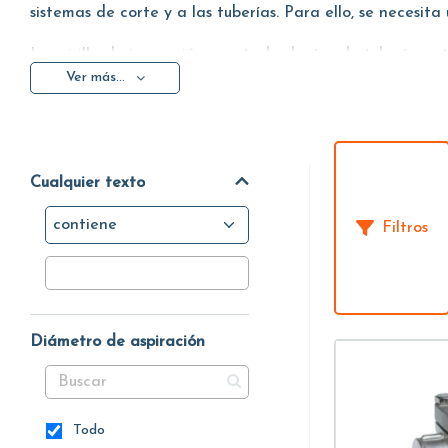
sistemas de corte y a las tuberías. Para ello, se necesita
La mirilla de inspección, montada dentro de tuberías o t
Ver más...
Si está hecha de acero inoxidable, garantiza una perfec
rápida.
Cualquier texto
contiene
Filtros
Diámetro de aspiración
Todo