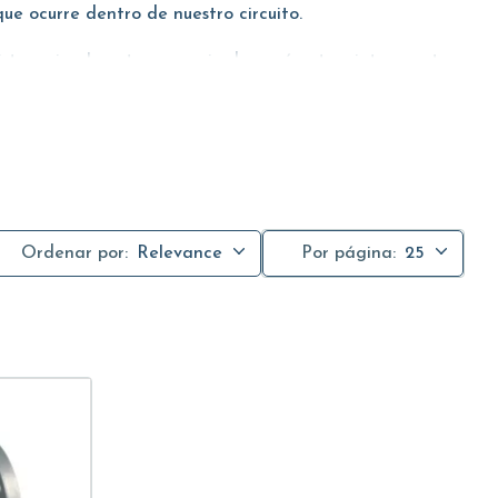
que ocurre dentro de nuestro circuito.
istrar visualmente una serie de parámetros interesantes.
ones bridadas hace que la instalación sea cómoda y
Ordenar por:
Relevance
Por página:
25