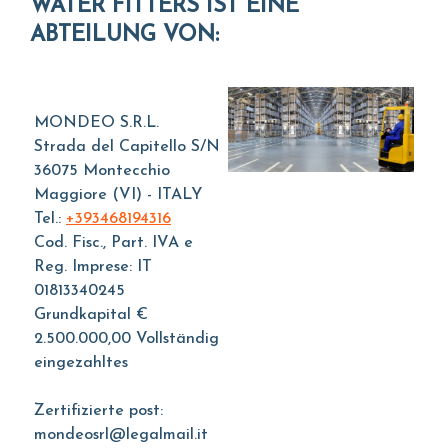
WATER FITTERS IST EINE
ABTEILUNG VON:
MONDEO S.R.L.
Strada del Capitello S/N
36075 Montecchio
Maggiore (VI) - ITALY
Tel.:
+393468194316
Cod. Fisc., Part. IVA e
Reg. Imprese: IT
01813340245
Grundkapital €
2.500.000,00 Vollständig
eingezahltes
Zertifizierte post:
mondeosrl@legalmail.it