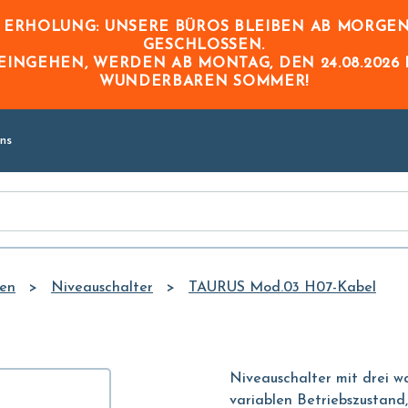
Skip to
E ERHOLUNG: UNSERE BÜROS BLEIBEN AB MORGE
Main
GESCHLOSSEN.
Content
 EINGEHEN,
WERDEN AB
MONTAG, DEN 24.08.2026
WUNDERBAREN SOMMER!
ns
ren
Niveauschalter
TAURUS Mod.03 H07-Kabel
Niveauschalter mit drei 
variablen Betriebszustand