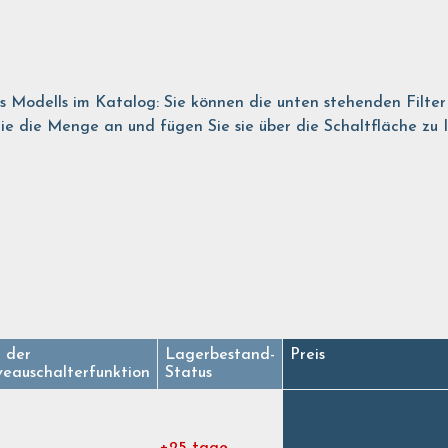
es Modells im Katalog: Sie können die unten stehenden Filte
 die Menge an und fügen Sie sie über die Schaltfläche zu Ihr
t der
Lagerbestand-
Preis
veauschalterfunktion
Status
+25 tage