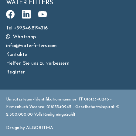
WATER FITTERS
Tel +39.346.8194316
Whatsapp
info@waterfitters.com
Kontakte
Helfen Sie uns zu verbessern
Register
Umsatzsteuer-Identifikationsnummer: IT 01813340245 -
Firmenbuch Vicenza: 01813340245 - Gesellschaftskapital: €
2.500.000,00 Vollständig eingezahlt
Design by
ALGORITMA