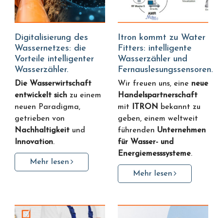
Digitalisierung des
Itron kommt zu Water
Wassernetzes: die
Fitters: intelligente
Vorteile intelligenter
Wasserzähler und
Wasserzähler.
Fernauslesungssensoren.
Die Wasserwirtschaft
Wir freuen uns, eine
neue
entwickelt sich
zu einem
Handelspartnerschaft
neuen Paradigma,
mit
ITRON
bekannt zu
getrieben von
geben, einem weltweit
Nachhaltigkeit
und
führenden
Unternehmen
Innovation
.
für Wasser- und
Energiemesssysteme
.
Mehr lesen
Mehr lesen